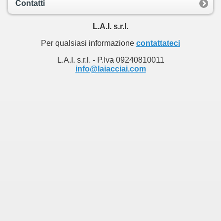
Contatti
L.A.I. s.r.l.
Per qualsiasi informazione
contattateci
L.A.I. s.r.l. - P.Iva 09240810011
info@laiacciai.com