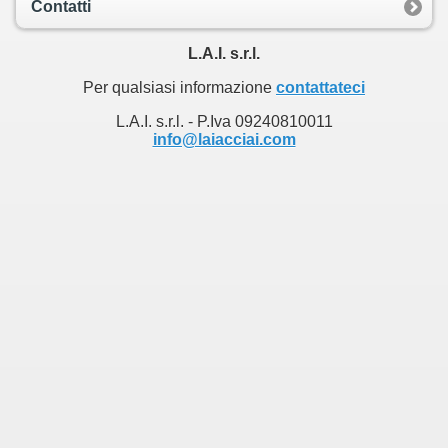
Contatti
L.A.I. s.r.l.
Per qualsiasi informazione
contattateci
L.A.I. s.r.l. - P.Iva 09240810011
info@laiacciai.com