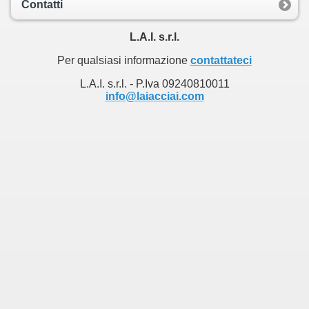
Contatti
L.A.I. s.r.l.
Per qualsiasi informazione
contattateci
L.A.I. s.r.l. - P.Iva 09240810011
info@laiacciai.com