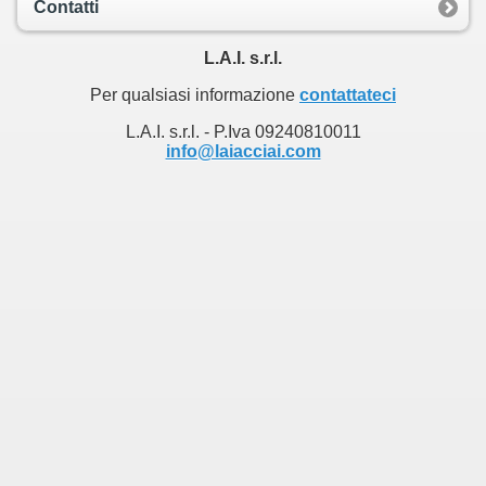
Contatti
L.A.I. s.r.l.
Per qualsiasi informazione
contattateci
L.A.I. s.r.l. - P.Iva 09240810011
info@laiacciai.com