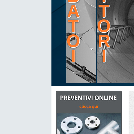
A
T
T
O
O
R
I
I