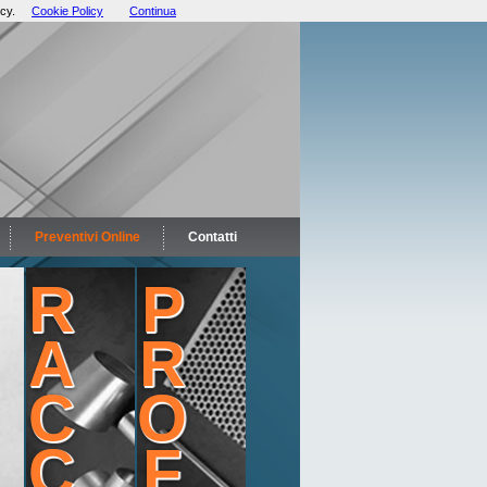
cy.
Cookie Policy
Continua
Preventivi Online
Contatti
R
P
A
R
C
O
C
F