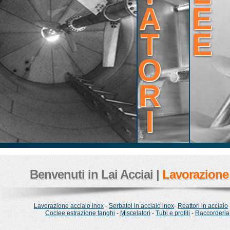
A
E
T
E
O
R
I
Benvenuti in Lai Acciai |
Lavorazione 
Lavorazione acciaio inox
-
Serbatoi in acciaio inox
-
Reattori in acciaio
Coclee estrazione fanghi
-
Miscelatori
-
Tubi e profili
-
Raccorderia