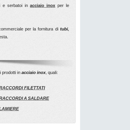
ti e serbatoi in
acciaio inox
per le
 commerciale per la fornitura di
tubi,
esta.
i prodotti in
acciaio inox
, quali:
RACCORDI FILETTATI
RACCORDI A SALDARE
LAMIERE