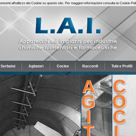
senti all'utilizzo dei Cookie su questo sito. Per maggiori informazioni consulta la Cookie Poli
Serbatoi
Agitatori
Coclee
Raccordi
Tubi e Profili
A
C
G
O
I
C
T
L