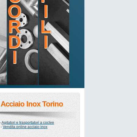
O
I
R
L
D
I
I
Acciaio Inox Torino
-
Agitatori e trasportatori a coclee
-
Vendita online acciaio inox