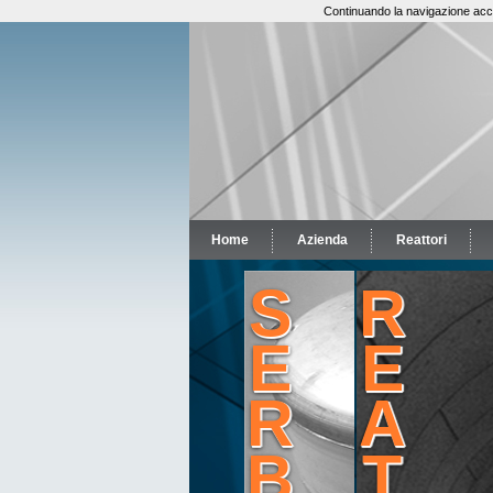
Continuando la navigazione accon
Home
Azienda
Reattori
S
R
E
E
R
A
B
T