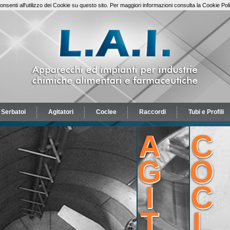
senti all'utilizzo dei Cookie su questo sito. Per maggiori informazioni consulta la Cookie Poli
Serbatoi
Agitatori
Coclee
Raccordi
Tubi e Profili
A
C
G
O
I
C
T
L