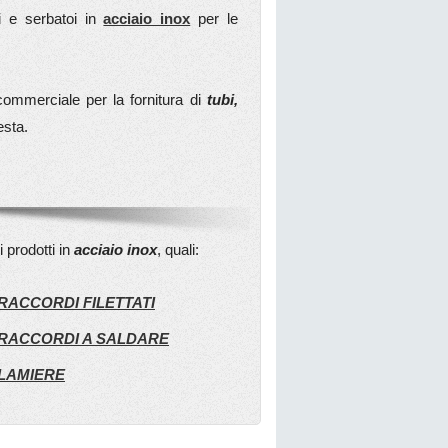
ti e serbatoi in
acciaio inox
per le
 commerciale per la fornitura di
tubi,
esta.
i prodotti in
acciaio inox
, quali:
RACCORDI FILETTATI
RACCORDI A SALDARE
LAMIERE