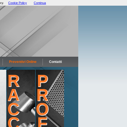
cy.
Cookie Policy
Continua
Preventivi Online
Contatti
R
P
A
R
C
O
C
F