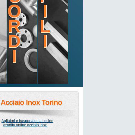
O
I
R
L
D
I
I
Acciaio Inox Torino
-
Agitatori e trasportatori a coclee
-
Vendita online acciaio inox