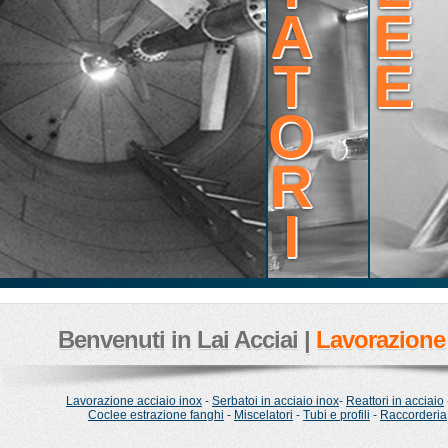
A
E
T
E
O
R
I
Benvenuti in Lai Acciai |
Lavorazione 
Lavorazione acciaio inox
-
Serbatoi in acciaio inox
-
Reattori in acciaio
Coclee estrazione fanghi
-
Miscelatori
-
Tubi e profili
-
Raccorderia