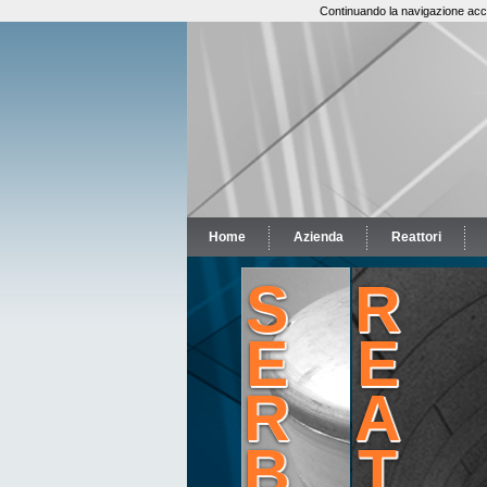
Continuando la navigazione accon
Home
Azienda
Reattori
S
R
E
E
R
A
B
T