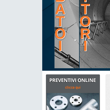
A
T
T
O
O
R
I
I